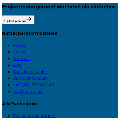
Projektmanagement war noch nie einfacher.
Selbst erleben
Nützliche Informationen
Home
Preise
Tutorials
Blog
Kontaktformular
Demo anschauen
+49 (211) 233942-42
info@hcom.de
Alle Funktionen
Projektmanagement